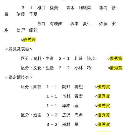
３－１ 櫻井 愛美 青木 利緒菜 飯島 沙
羅 伊藤 千夏
熊谷 有理佳 坂本 夏生 佐藤 実
歩 信戸 優花
○
優秀賞
＜意見発表会＞
区分：食料・生産 ２－１ 川﨑 詩歩 ○
優秀賞
区分：文化・生活 ３－２ 小林 巧 ○
優秀賞
＜鑑定競技会＞
区分：園芸 １－１ 岡野 将煕 ○
優秀賞
１－１ 市村 貴宏 ○
優秀賞
１－１ 塚本 蓮 ○
優秀賞
区分：造園 ３－２ 広沢 尚希 ○
優秀賞
３－２ 種村 星 ○
優秀賞