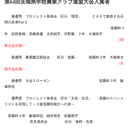
第64回茨城県学校農業クラブ連盟大会入賞者
最優秀 プロジェクト発表会 区分「環境」 ＣＡＤで創造する石
岡の未来Part３
造園科３
年 杉田悠樹、高橋美優、太田純平、河野翼、２年 大瀬祥平
（関
東大会出場）
最優秀 農業鑑定競技会 区分「造園」 造園科３年 大槻将太
（全
国大会出場）
最優秀 大会スローガン 造園科３年 飯
塚和也
優秀賞 プロジェクト発表会 区分「文化・生活」 造園のスペシャ
リストを目指して～２級造園技能士への道～
造園科３年 飯塚和也、細谷智史、佐藤悠平
意見発表会 区分「食料・生産」