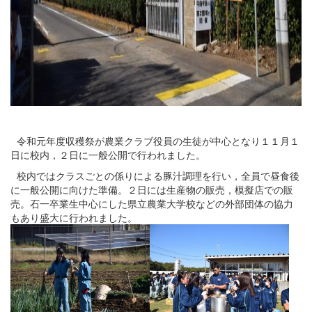
令和元年度収穫祭が農業クラブ役員の生徒が中心となり１１月１
日に校内，２日に一般公開で行われました。
校内ではクラスごとの係りによる豚汁調理を行い，全員で昼食後
に一般公開に向けた準備。２日には生産物の販売，模擬店での販
売。石一卒業生中心にした県立農業大学校などの外部団体の協力
もあり盛大に行われました。