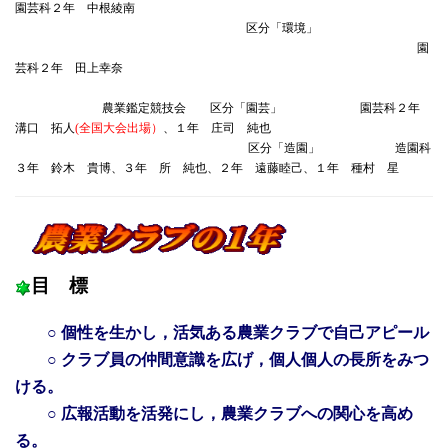
園芸科２年 中根綾南
区分「環境」
園
芸科２年 田上幸奈
農業鑑定競技会 区分「園芸」 園芸科２年
溝口 拓人
(全国大会出場）
、１年 庄司 純也
区分「造園」 造園科
３年 鈴木 貴博、３年 所 純也、２年 遠藤睦己、１年 種村 星
目 標
○ 個性を生かし，活気ある農業クラブで自己アピール
○ クラブ員の仲間意識を広げ，個人個人の長所をみつ
ける。
○ 広報活動を活発にし，農業クラブへの関心を高め
る。