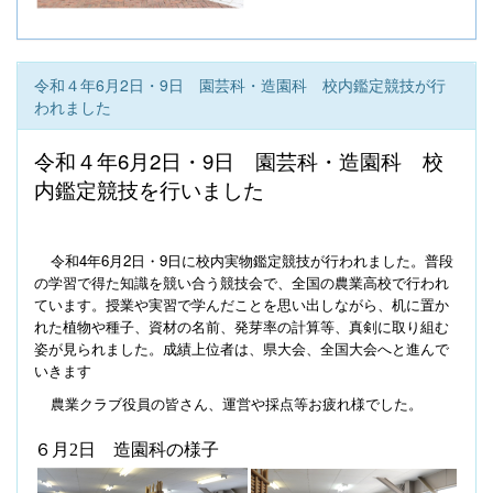
令和４年6月2日・9日 園芸科・造園科 校内鑑定競技が行
われました
令和４年
6
月
2
日・
9
日 園芸科・造園科 校
内鑑定競技を行いました
令和4年6月2日・9日に校内実物鑑定競技が行われました。普段
の学習で得た知識を競い合う競技会で、全国の農業高校で行われ
ています。授業や実習で学んだことを思い出しながら、机に置か
れた植物や種子、資材の名前、発芽率の計算等、真剣に取り組む
姿が見られました。成績上位者は、県大会、全国大会へと進んで
いきます
農業クラブ役員の皆さん、運営や採点等お疲れ様でした。
６月
2
日 造園科の様子