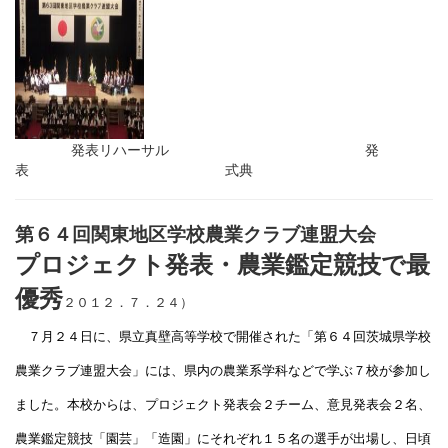
発表リハーサル 発
表 式典
第６４回関東地区学校農業クラブ連盟大会
プロジェクト発表・農業鑑定競技で最
優秀
２０１２．７．２４）
７月２４日に、県立真壁高等学校で開催された「第６４回茨城県学校
農業クラブ連盟大会」には、県内の農業系学科などで学ぶ７校が参加し
ました。本校からは、プロジェクト発表会２チーム、意見発表会２名、
農業鑑定競技「園芸」「造園」にそれぞれ１５名の選手が出場し、日頃