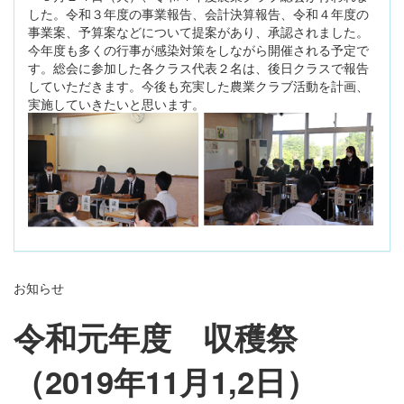
した。令和３年度の事業報告、会計決算報告、令和４年度の
事業案、予算案などについて提案があり、承認されました。
今年度も多くの行事が感染対策をしながら開催される予定で
す。総会に参加した各クラス代表２名は、後日クラスで報告
していただきます。今後も充実した農業クラブ活動を計画、
実施していきたいと思います。
お知らせ
令和元年度 収穫祭
（
2019
年
11
月
1,2
日）