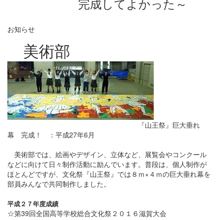
完成してよかった
～
お知らせ
美術部
『山王祭』巨大垂れ
幕 完成！ ：平成27年6月
美術部では、絵画やデザイン、立体など、展覧会やコンクール
などに向けて日々制作活動に励んでいます。普段は、個人制作が
ほとんどですが、文化祭『山王祭』では８ｍ×４ｍの巨大垂れ幕を
部員みんなで共同制作しました。
平成２７年度成績
☆第39回全国高等学校総合文化祭２０１６滋賀大会